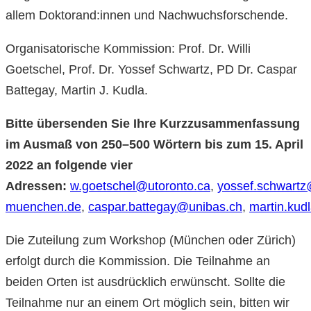
allem Doktorand:innen und Nachwuchsforschende.
Organisatorische Kommission: Prof. Dr. Willi
Goetschel, Prof. Dr. Yossef Schwartz, PD Dr. Caspar
Battegay, Martin J. Kudla.
Bitte übersenden Sie Ihre Kurzzusammenfassung
im Ausmaß von 250–500 Wörtern bis zum 15. April
2022 an folgende vier
Adressen:
w.goetschel@utoronto.ca
,
yossef.schwartz@
muenchen.de
,
caspar.battegay@unibas.ch
,
martin.ku
Die Zuteilung zum Workshop (München oder Zürich)
erfolgt durch die Kommission. Die Teilnahme an
beiden Orten ist ausdrücklich erwünscht. Sollte die
Teilnahme nur an einem Ort möglich sein, bitten wir